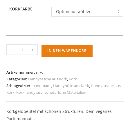
KORKFARBE
Option auswählen
Kork-
-
+
IN DEN WARENKORB
Handytasche
aus
2erlei
Artikelnummer:
n. v.
Kork
Kategorien:
Handytasche aus Kork
,
Kork
ohne
Schlagwörter:
handmade
,
Handyhülle aus Kork
,
Handytasche aus
Lasche
Kork
,
Korkhandytasche
,
natürliche Materialien
Menge
Korkgeldbeutel mit schönen Strukturen. Dein veganes
Portemonnaie.