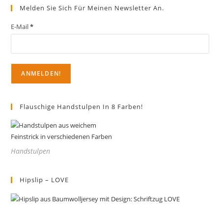
Optionen
Melden Sie Sich Für Meinen Newsletter An.
können
auf
der
E-Mail
*
Produktseite
gewählt
werden
Flauschige Handstulpen In 8 Farben!
Handstulpen
Hipslip – LOVE