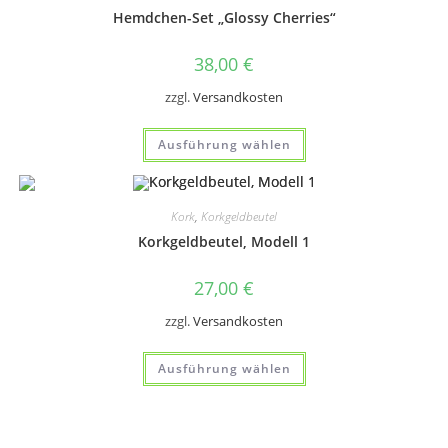
Optionen
Hemdchen-Set „Glossy Cherries“
können
auf
der
38,00
€
Produktseite
gewählt
werden
zzgl.
Versandkosten
Dieses
Ausführung wählen
Produkt
weist
mehrere
Varianten
auf.
Kork
,
Korkgeldbeutel
Die
Optionen
Korkgeldbeutel, Modell 1
können
auf
der
27,00
€
Produktseite
gewählt
werden
zzgl.
Versandkosten
Dieses
Ausführung wählen
Produkt
weist
mehrere
Varianten
auf.
Die