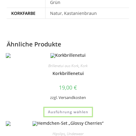
Grün
KORKFARBE
Natur, Kastanienbraun
Ähnliche Produkte
Brillenetui aus Kork
,
Kork
Korkbrillenetui
19,00
€
zzgl.
Versandkosten
Dieses
Ausführung wählen
Produkt
weist
mehrere
Varianten
auf.
Hipslips
,
Underwear
Die