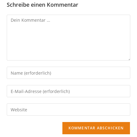
Schreibe einen Kommentar
Kommentar
Gib
deinen
Namen
Gib
oder
deine
Benutzernamen
E-
Gib
zum
Mail-
deine
Kommentieren
Adresse
Website-
ein
zum
URL
Kommentieren