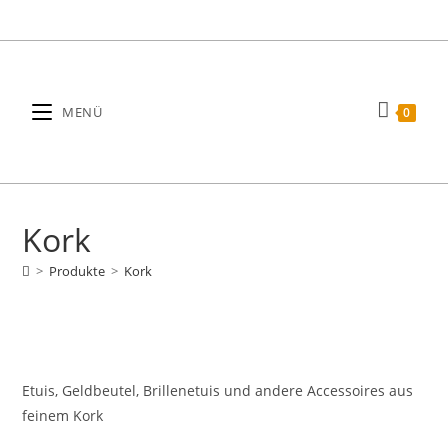
Zum
Inhalt
springen
MENÜ
0
Kork
>
Produkte
>
Kork
Etuis, Geldbeutel, Brillenetuis und andere Accessoires aus
feinem Kork