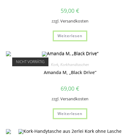
Produktseite
gewählt
59,00
€
werden
zzgl.
Versandkosten
Weiterlesen
NICHT VORRÄTIG
Kork
,
Korkhandtaschen
Amanda M, „Black Drive“
69,00
€
zzgl.
Versandkosten
Weiterlesen