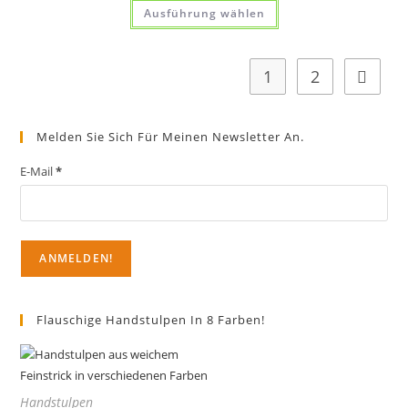
Dieses
Ausführung wählen
Produkt
weist
mehrere
Varianten
auf.
1
2
Die
Optionen
können
auf
der
Melden Sie Sich Für Meinen Newsletter An.
Produktseite
gewählt
werden
E-Mail
*
Flauschige Handstulpen In 8 Farben!
Handstulpen