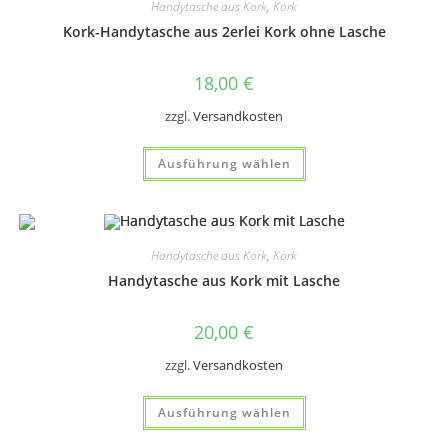
Handytasche aus Kork
,
Kork
Kork-Handytasche aus 2erlei Kork ohne Lasche
18,00
€
zzgl.
Versandkosten
Dieses
Ausführung wählen
Produkt
weist
mehrere
Varianten
auf.
Die
Optionen
Handytasche aus Kork
,
Kork
können
auf
Handytasche aus Kork mit Lasche
der
Produktseite
gewählt
20,00
€
werden
zzgl.
Versandkosten
Dieses
Ausführung wählen
Produkt
weist
mehrere