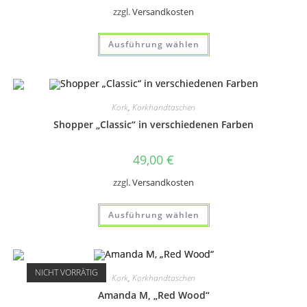
zzgl.
Versandkosten
Dieses
Ausführung wählen
Produkt
weist
mehrere
Varianten
auf.
Die
Optionen
Kork
,
Korkhandtaschen
können
auf
Shopper „Classic“ in verschiedenen Farben
der
Produktseite
gewählt
49,00
€
werden
zzgl.
Versandkosten
Dieses
Ausführung wählen
Produkt
weist
mehrere
Varianten
auf.
Die
NICHT VORRÄTIG
Optionen
Kork
,
Korkhandtaschen
können
auf
Amanda M, „Red Wood“
der