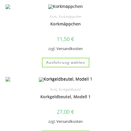
Varianten
auf.
Die
Optionen
Kork
,
Korkmäppchen
können
auf
Korkmäppchen
der
Produktseite
gewählt
11,50
€
werden
zzgl.
Versandkosten
Dieses
Ausführung wählen
Produkt
weist
mehrere
Varianten
auf.
Die
Optionen
Kork
,
Korkgeldbeutel
können
auf
Korkgeldbeutel, Modell 1
der
Produktseite
gewählt
27,00
€
werden
zzgl.
Versandkosten