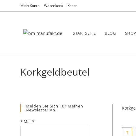
Zum
Mein Konto
Warenkorb
Kasse
Inhalt
springen
STARTSEITE
BLOG
SHO
Korkgeldbeutel
Melden Sie Sich Für Meinen
Korkge
Newsletter An.
E-Mail
*