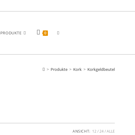
WEBSITE-
PRODUKTE
0
SUCHE
>
Produkte
>
Kork
>
Korkgeldbeutel
UMSCHALTEN
ANSICHT:
12
24
ALLE