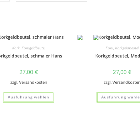
Kork
,
Korkgeldbeutel
Kork
,
Korkgeldbeutel
rkgeldbeutel, schmaler Hans
Korkgeldbeutel, Mode
27,00
€
27,00
€
zzgl.
Versandkosten
zzgl.
Versandkoste
Dieses
Ausführung wählen
Ausführung wähl
Produkt
weist
mehrere
Varianten
auf.
Die
Optionen
können
auf
der