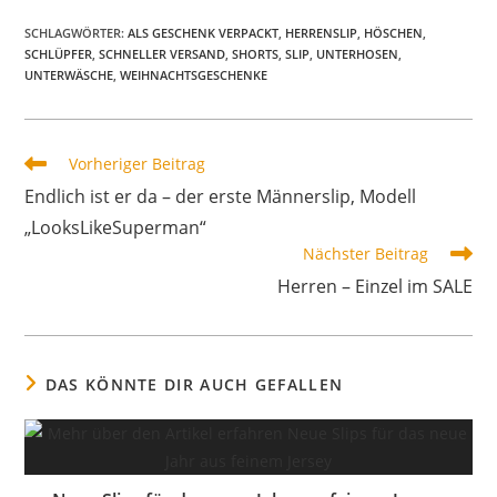
SCHLAGWÖRTER
:
ALS GESCHENK VERPACKT
,
HERRENSLIP
,
HÖSCHEN
,
SCHLÜPFER
,
SCHNELLER VERSAND
,
SHORTS
,
SLIP
,
UNTERHOSEN
,
UNTERWÄSCHE
,
WEIHNACHTSGESCHENKE
Weitere
Vorheriger Beitrag
Artikel
Endlich ist er da – der erste Männerslip, Modell
ansehen
„LooksLikeSuperman“
Nächster Beitrag
Herren – Einzel im SALE
DAS KÖNNTE DIR AUCH GEFALLEN