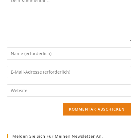
Gib
deinen
Namen
Gib
oder
deine
Benutzernamen
E-
Gib
zum
Mail-
deine
Kommentieren
Adresse
Website-
ein
zum
URL
Kommentieren
ein
ein
(optional)
Melden Sie Sich Für Meinen Newsletter An.