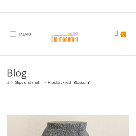
Zum
Inhalt
springen
MENÜ
0
Blog
>
Slips und mehr
>
Hipslip „Fresh Blossom“