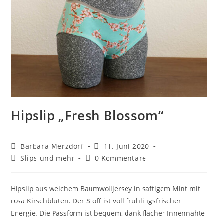
Hipslip „Fresh Blossom“
Beitrags-
Beitrag
Barbara Merzdorf
11. Juni 2020
Autor:
veröffentlicht:
Beitrags-
Beitrags-
Slips und mehr
0 Kommentare
Kategorie:
Kommentare:
Hipslip aus weichem Baumwolljersey in saftigem Mint mit
rosa Kirschblüten. Der Stoff ist voll frühlingsfrischer
Energie. Die Passform ist bequem, dank flacher Innennähte