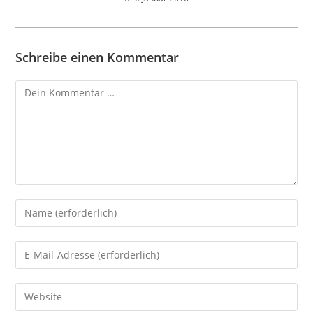
Schreibe einen Kommentar
Kommentar
Gib
deinen
Namen
Gib
oder
deine
Benutzernamen
E-
Gib
zum
Mail-
deine
Kommentieren