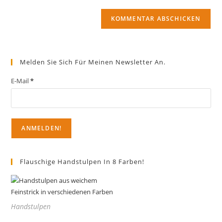
Adresse
Website-
ein
zum
URL
Kommentieren
ein
ein
(optional)
Melden Sie Sich Für Meinen Newsletter An.
E-Mail
*
Flauschige Handstulpen In 8 Farben!
Handstulpen