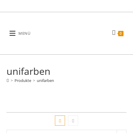
Zum
Inhalt
springen
MENÜ
0
unifarben
>
Produkte
>
unifarben