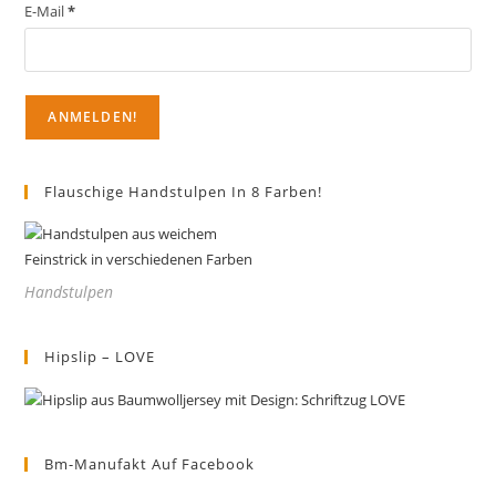
der
E-Mail
*
Produktseite
gewählt
werden
Flauschige Handstulpen In 8 Farben!
Handstulpen
Hipslip – LOVE
Bm-Manufakt Auf Facebook