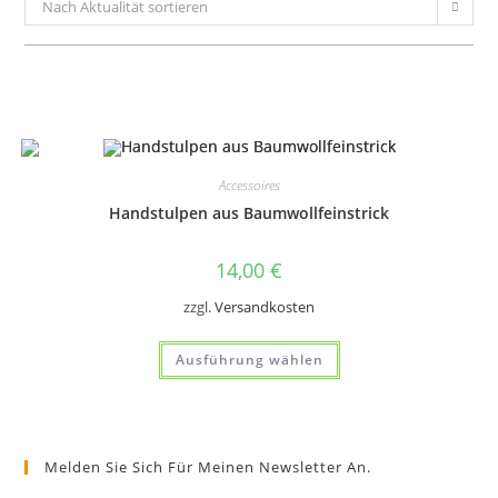
Nach Aktualität sortieren
Accessoires
Handstulpen aus Baumwollfeinstrick
14,00
€
zzgl.
Versandkosten
Dieses
Ausführung wählen
Produkt
weist
mehrere
Varianten
auf.
Die
Optionen
Melden Sie Sich Für Meinen Newsletter An.
können
auf