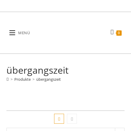
Zum
Inhalt
springen
MENÜ
0
übergangszeit
>
Produkte
>
übergangszeit