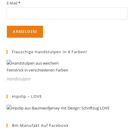
der
E-Mail
*
Produktseite
gewählt
werden
Flauschige Handstulpen In 8 Farben!
Handstulpen
Hipslip – LOVE
Bm-Manufakt Auf Facebook