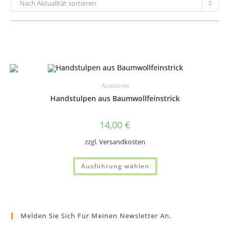
Nach Aktualität sortieren
Accessoires
Handstulpen aus Baumwollfeinstrick
14,00
€
zzgl.
Versandkosten
Dieses
Ausführung wählen
Produkt
weist
mehrere
Varianten
auf.
Die
Optionen
Melden Sie Sich Für Meinen Newsletter An.
können
auf