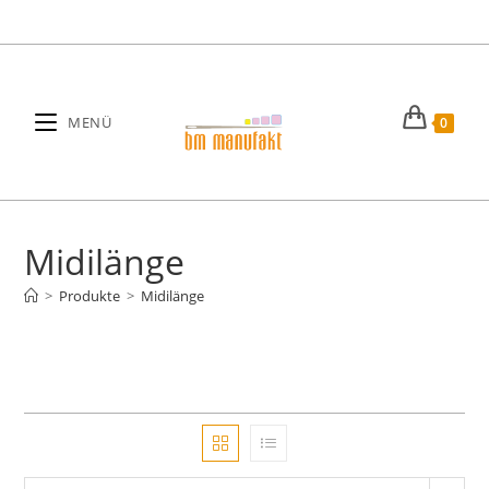
Zum
Inhalt
springen
MENÜ
0
Midilänge
>
Produkte
>
Midilänge