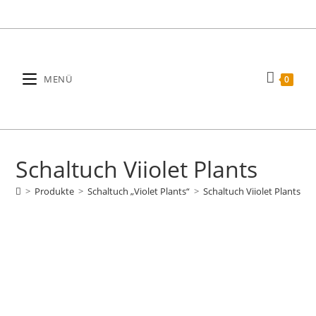
Zum
Inhalt
springen
MENÜ
0
Schaltuch Viiolet Plants
>
Produkte
>
Schaltuch „Violet Plants“
>
Schaltuch Viiolet Plants